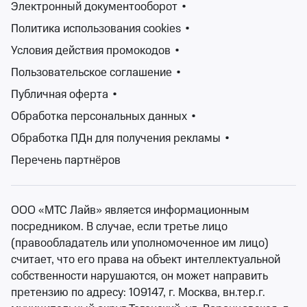
Электронный документооборот
•
Политика использования cookies
•
Условия действия промокодов
•
Почему девушки выбирают плохих парней
Пользовательское соглашение
•
Центр креативных индустрий
август
Публичная оферта
•
Центр креативных индустрий
Обработка персональных данных
•
от 800 ₽
Обработка ПДн для получения рекламы
•
август
•
осталось 58 билетов
Спектакли
Перечень партнёров
Билеты от 800 ₽
ООО «МТС Лайв» является информационным
На Ticketland найдется спектакль для каждого — по
посредником. В случае, если третье лицо
душе, по настроению, по интересам. Легко найти
(правообладатель или уполномоченное им лицо)
нужный вам спектакль по названию театра, жанру
считает, что его права на объект интеллектуальной
или именам актеров, которые в нем участвуют.
собственности нарушаются, он может направить
Прочтите аннотацию, посмотрите отзывы зрителей и
претензию по адресу: 109147, г. Москва, вн.тер.г.
сделайте свой выбор.