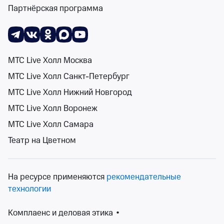
Партнёрская программа
Поиск
Помощь
Корзина
Войти
Творческие вечера на следующей неделе
1 событие
МТС Live Холл Москва
Спектакли
Концерты
Детям
Классика
Подарочная карта
Мюзи
События на карте
МТС Live Холл Санкт-Петербург
МТС Live Холл Нижний Новгород
МТС Live Холл Воронеж
МТС Live Холл Самара
Сортировка
Театр
3 фильтра
Театр на Цветном
Поиск
На ресурсе применяются
рекомендательные
технологии
12+
Комплаенс и деловая этика
•